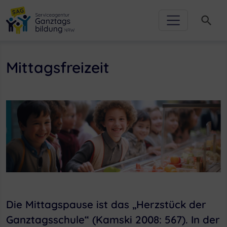
Zur Hauptnavigation
Zum Inhalt
Zum Footer
Zur weiterführenden Informationen
search
Mittagsfreizeit
Die Mittagspause ist das „Herzstück der
Ganztagsschule“ (Kamski 2008: 567). In der