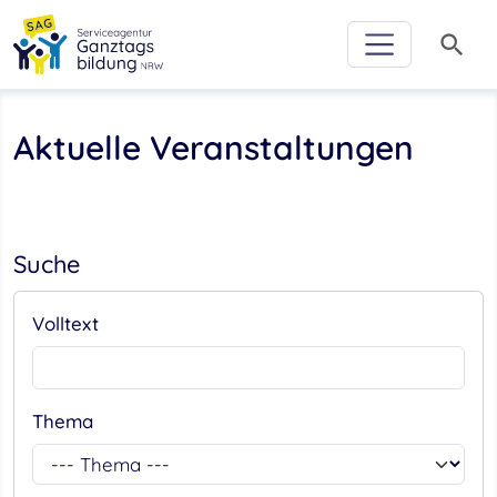
Zur Hauptnavigation
Zum Inhalt
Zum Footer
Zur weiterführenden Informationen
search
Aktuelle Veranstaltungen
Suche
Volltext
Thema