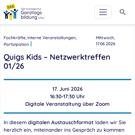
Zur Hauptnavigation
Zum Inhalt
Zum Footer
Zur weiterführenden Informationen
search
Fachkräfte
interne Veranstaltungen
Mittwoch,
17.06.2026
Partizipation
Quigs Kids – Netzwerktreffen
01/26
17. Juni 2026
16:30-17:30 Uhr
Digitale Veranstaltung über Zoom
In diesem
digitalen Austauschformat
laden wir Sie
herzlich ein, miteinander ins Gespräch zu kommen