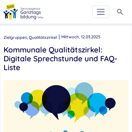
Zur Hauptnavigation
Zum Inhalt
Zum Footer
Zur weiterführenden Informationen
search
Mittwoch, 12.03.2025
Zielgruppen
Qualitätszirkel
Kommunale Qualitätszirkel:
Digitale Sprechstunde und FAQ-
Liste